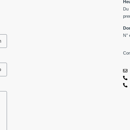
Heu
Du 
pre
Dom
N° 
Con